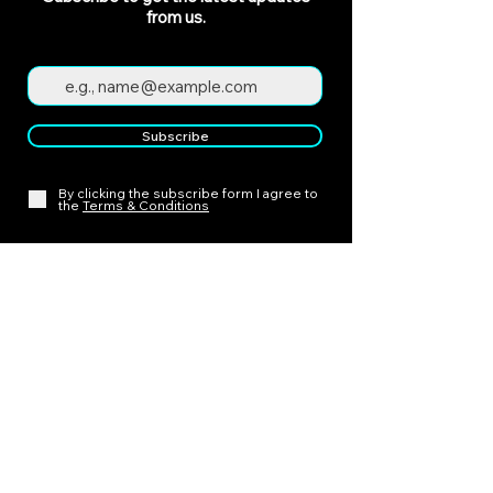
from us.
Subscribe
By clicking the subscribe form I agree to
the
Terms & Conditions
Policies
Cancellation Policy
Payment Policy
Delivery
Policy
Refund Policy